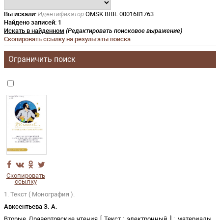
Вы искали:
Идентификатор
OMSK BIBL 0001681763
Найдено записей:
1
Искать в найденном
(Редактировать поисковое выражение)
Скопировать ссылку на результаты поиска
Ограничить поиск
Скопировать
ссылку
1. Текст ( Монография ).
Авксентьева З. А.
Вторые Дравертовские чтения
[
Текст
:
электронный
]
:
материалы