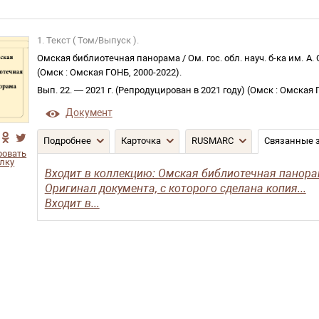
1. Текст ( Том/Выпуск ).
Омская библиотечная панорама
/
Ом. гос. обл. науч. б-ка им. А
(
Омск
:
Омская ГОНБ
,
2000-2022
)
.
Вып. 22
. —
2021 г. (Репродуцирован в 2021 году)
(
Омск
:
Омская 
Документ
Подробнее
Карточка
RUSMARC
Связанные 
ровать
лку
Входит в коллекцию: Омская библиотечная панор
Оригинал документа, с которого сделана копия...
Входит в...