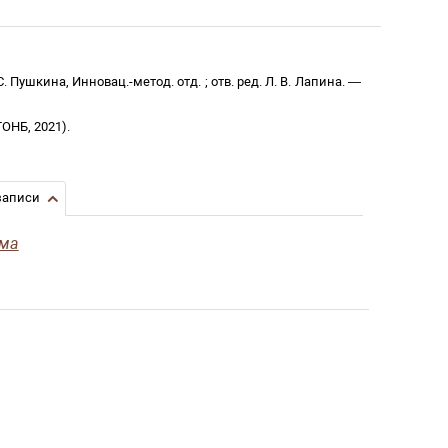
. С. Пушкина, Инновац.-метод. отд.
;
отв. ред. Л. В. Лапина
. —
ГОНБ
,
2021
)
.
записи
ама