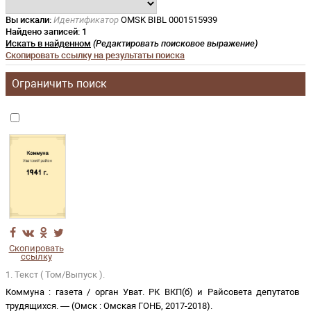
Вы искали:
Идентификатор
OMSK BIBL 0001515939
Найдено записей:
1
Искать в найденном
(Редактировать поисковое выражение)
Скопировать ссылку на результаты поиска
Ограничить поиск
Скопировать
ссылку
1. Текст ( Том/Выпуск ).
Коммуна
:
газета
/
орган Уват. РК ВКП(б) и Райсовета депутатов
трудящихся
. —
(
Омск
:
Омская ГОНБ
,
2017-2018
)
.