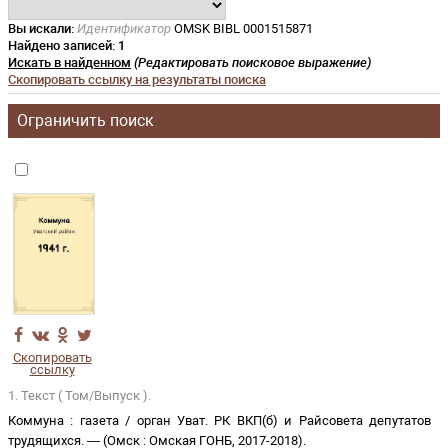
Вы искали:
Идентификатор
OMSK BIBL 0001515871
Найдено записей:
1
Искать в найденном
(Редактировать поисковое выражение)
Скопировать ссылку на результаты поиска
Ограничить поиск
Скопировать
ссылку
1. Текст ( Том/Выпуск ).
Коммуна
:
газета
/
орган Уват. РК ВКП(б) и Райсовета депутатов
трудящихся
. —
(
Омск
:
Омская ГОНБ
,
2017-2018
)
.