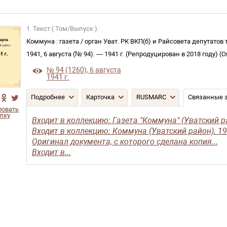
1. Текст ( Том/Выпуск ).
Коммуна
:
газета
/
орган Уват. РК ВКП(б) и Райсовета депутатов
1941, 6 августа (№ 94)
. —
1941 г. (Репродуцирован в 2018 году)
(
О
№ 94 (1260), 6 августа
1941 г.
Подробнее
Карточка
RUSMARC
Связанные 
ровать
лку
Входит в коллекцию: Газета "Коммуна" (Уватский ра
Входит в коллекцию: Коммуна (Уватский район). 19
Оригинал документа, с которого сделана копия...
Входит в...