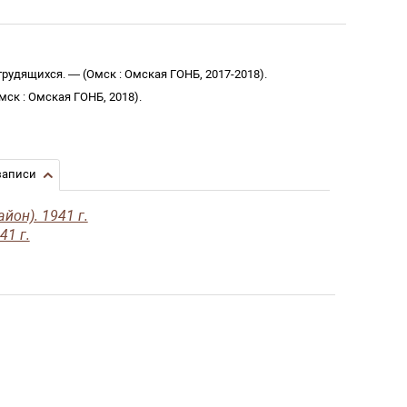
 трудящихся
. —
(
Омск
:
Омская ГОНБ
,
2017-2018
)
.
мск
:
Омская ГОНБ
,
2018
)
.
записи
йон). 1941 г.
41 г.