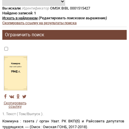
Вы искали:
Идентификатор
OMSK BIBL 0001515427
Найдено записей:
1
Искать в найденном
(Редактировать поисковое выражение)
Скопировать ссылку на результаты поиска
Ограничить поиск
Скопировать
ссылку
1. Текст ( Том/Выпуск ).
Коммуна
:
газета
/
орган Уват. РК ВКП(б) и Райсовета депутатов
трудящихся
. —
(
Омск
:
Омская ГОНБ
,
2017-2018
)
.