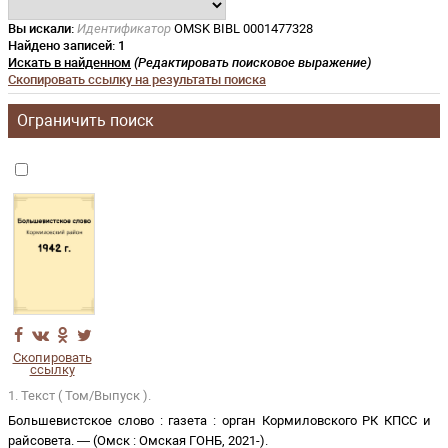
Вы искали:
Идентификатор
OMSK BIBL 0001477328
Найдено записей:
1
Искать в найденном
(Редактировать поисковое выражение)
Скопировать ссылку на результаты поиска
Ограничить поиск
Скопировать
ссылку
1. Текст ( Том/Выпуск ).
Большевистское слово
:
газета
:
орган Кормиловского РК КПСС и
райсовета
. —
(
Омск
:
Омская ГОНБ
,
2021-
)
.