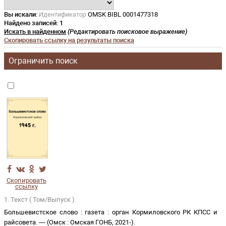
Вы искали:
Идентификатор
OMSK BIBL 0001477318
Найдено записей:
1
Искать в найденном
(Редактировать поисковое выражение)
Скопировать ссылку на результаты поиска
Ограничить поиск
Скопировать
ссылку
1. Текст ( Том/Выпуск ).
Большевистское слово
:
газета
:
орган Кормиловского РК КПСС и
райсовета
. —
(
Омск
:
Омская ГОНБ
,
2021-
)
.