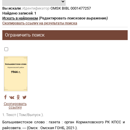
Вы искали:
Идентификатор
OMSK BIBL 0001477257
Найдено записей:
1
Искать в найденном
(Редактировать поисковое выражение)
Скопировать ссылку на результаты поиска
Ограничить поиск
Скопировать
ссылку
1. Текст ( Том/Выпуск ).
Большевистское слово
:
газета
:
орган Кормиловского РК КПСС и
райсовета
. —
(
Омск
:
Омская ГОНБ
,
2021-
)
.