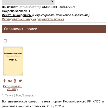
Вы искали:
Идентификатор
OMSK BIBL 0001477071
Найдено записей:
1
Искать в найденном
(Редактировать поисковое выражение)
Скопировать ссылку на результаты поиска
Ограничить поиск
Скопировать
ссылку
1. Текст ( Том/Выпуск ).
Большевистское слово
:
газета
:
орган Кормиловского РК КПСС и
райсовета
. —
(
Омск
:
Омская ГОНБ
,
2021-
)
.