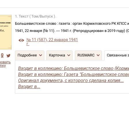
1. Текст ( Том/Выпуск ).
Большевистское слово
:
газета
:
орган Кормиловского РК КПСС и
1941, 22 января (№ 11)
. —
1941 г. (Репродуцирован в 2019 году)
(
№ 11 (587), 22 января 1941
г.
Подробнее
Карточка
RUSMARC
Связанные 
ровать
лку
Входит в коллекцию: Большевистское слово (Корми
Входит в коллекцию: Газета "Большевистское слово
Оригинал документа, с которого сделана копия...
Входит в...