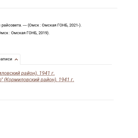
 райсовета
. —
(
Омск
:
Омская ГОНБ
,
2021-
)
.
Омск
:
Омская ГОНБ
,
2019
)
.
записи
ловский район). 1941 г.
" (Кормиловский район). 1941 г.