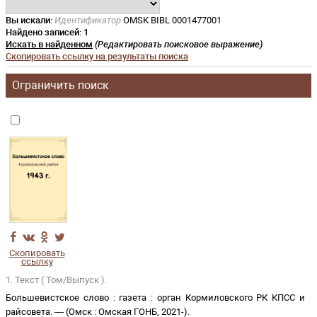
Вы искали:
Идентификатор
OMSK BIBL 0001477001
Найдено записей:
1
Искать в найденном
(Редактировать поисковое выражение)
Скопировать ссылку на результаты поиска
Ограничить поиск
Скопировать
ссылку
1. Текст ( Том/Выпуск ).
Большевистское слово
:
газета
:
орган Кормиловского РК КПСС и
райсовета
. —
(
Омск
:
Омская ГОНБ
,
2021-
)
.