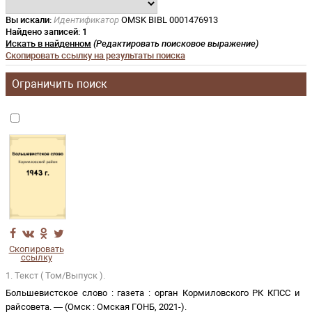
Вы искали:
Идентификатор
OMSK BIBL 0001476913
Найдено записей:
1
Искать в найденном
(Редактировать поисковое выражение)
Скопировать ссылку на результаты поиска
Ограничить поиск
Скопировать
ссылку
1. Текст ( Том/Выпуск ).
Большевистское слово
:
газета
:
орган Кормиловского РК КПСС и
райсовета
. —
(
Омск
:
Омская ГОНБ
,
2021-
)
.