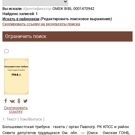
Вы искали:
Идентификатор
OMSK BIBL 0001470942
Найдено записей:
1
Искать в найденном
(Редактировать поисковое выражение)
Скопировать ссылку на результаты поиска
Ограничить поиск
Скопировать
ссылку
1. Текст ( Том/Выпуск ).
Большевистская трибуна
:
газета
/
орган Павлогр. РК КПСС и район.
Совета депутатов трудящихся Ом. обл.
. —
(
Омск
:
Омская ГОНБ
,