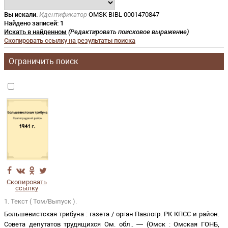
Вы искали:
Идентификатор
OMSK BIBL 0001470847
Найдено записей:
1
Искать в найденном
(Редактировать поисковое выражение)
Скопировать ссылку на результаты поиска
Ограничить поиск
Скопировать
ссылку
1. Текст ( Том/Выпуск ).
Большевистская трибуна
:
газета
/
орган Павлогр. РК КПСС и район.
Совета депутатов трудящихся Ом. обл.
. —
(
Омск
:
Омская ГОНБ
,