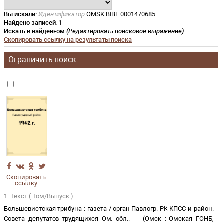
Вы искали:
Идентификатор
OMSK BIBL 0001470685
Найдено записей:
1
Искать в найденном
(Редактировать поисковое выражение)
Скопировать ссылку на результаты поиска
Ограничить поиск
Скопировать
ссылку
1. Текст ( Том/Выпуск ).
Большевистская трибуна
:
газета
/
орган Павлогр. РК КПСС и район.
Совета депутатов трудящихся Ом. обл.
. —
(
Омск
:
Омская ГОНБ
,