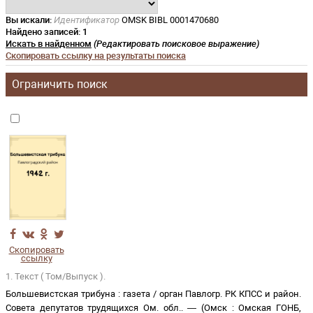
Вы искали:
Идентификатор
OMSK BIBL 0001470680
Найдено записей:
1
Искать в найденном
(Редактировать поисковое выражение)
Скопировать ссылку на результаты поиска
Ограничить поиск
Скопировать
ссылку
1. Текст ( Том/Выпуск ).
Большевистская трибуна
:
газета
/
орган Павлогр. РК КПСС и район.
Совета депутатов трудящихся Ом. обл.
. —
(
Омск
:
Омская ГОНБ
,