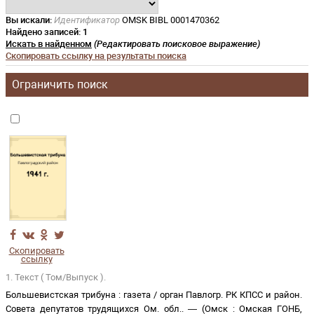
Вы искали:
Идентификатор
OMSK BIBL 0001470362
Найдено записей:
1
Искать в найденном
(Редактировать поисковое выражение)
Скопировать ссылку на результаты поиска
Ограничить поиск
Скопировать
ссылку
1. Текст ( Том/Выпуск ).
Большевистская трибуна
:
газета
/
орган Павлогр. РК КПСС и район.
Совета депутатов трудящихся Ом. обл.
. —
(
Омск
:
Омская ГОНБ
,