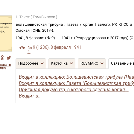
1. Текст ( Том/Выпуск ).
Большевистская трибуна
:
газета
/
орган Павлогр. РК КПСС и 
Омская ГОНБ
,
2017-
)
.
1941, 8 февраля (№ 9)
. —
1941 г. (Репродуцирован в 2017 году)
(
О
№ 9 (1236), 8 февраля 1941
г.
Подробнее
Карточка
RUSMARC
Связанные 
ровать
лку
Входит в коллекцию: Большевистская трибуна (Павл
Входит в коллекцию: Газета "Большевистская трибу
Оригинал документа, с которого сделана копия...
Входит в...