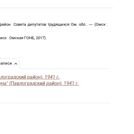
район. Совета депутатов трудящихся Ом. обл.
. —
(
Омск
:
мск
:
Омская ГОНБ
,
2017
)
.
записи
оградский район). 1941 г.
на" (Павлоградский район). 1941 г.