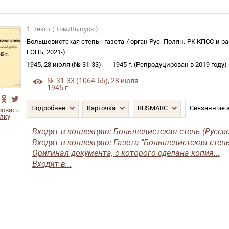
1. Текст ( Том/Выпуск ).
Большевистская степь
:
газета
/
орган Рус.-Полян. РК КПСС и р
ГОНБ
,
2021-
)
.
1945, 28 июля (№ 31-33)
. —
1945 г. (Репродуцирован в 2019 году)
№ 31-33 (1064-66), 28 июля
1945 г.
Подробнее
Карточка
RUSMARC
Связанные 
ровать
лку
Входит в коллекцию: Большевистская степь (Русско
Входит в коллекцию: Газета "Большевистская степь"
Оригинал документа, с которого сделана копия...
Входит в...