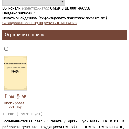
Вы искали:
Идентификатор
OMSK BIBL 0001466558
Найдено записей:
1
Искать в найденном
(Редактировать поисковое выражение)
Скопировать ссылку на результаты поиска
Ограничить поиск
Скопировать
ссылку
1. Текст ( Том/Выпуск ).
Большевистская степь
:
газета
/
орган Рус.-Полян. РК КПСС и
райсовета депутатов трудящихся Ом. обл.
. —
(
Омск
:
Омская ГОНБ
,