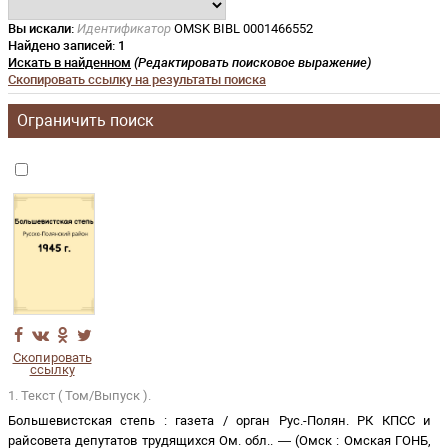
Вы искали:
Идентификатор
OMSK BIBL 0001466552
Найдено записей:
1
Искать в найденном
(Редактировать поисковое выражение)
Скопировать ссылку на результаты поиска
Ограничить поиск
Скопировать
ссылку
1. Текст ( Том/Выпуск ).
Большевистская степь
:
газета
/
орган Рус.-Полян. РК КПСС и
райсовета депутатов трудящихся Ом. обл.
. —
(
Омск
:
Омская ГОНБ
,