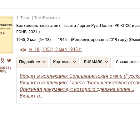
1. Текст ( Том/Выпуск ).
Большевистская степь
:
газета
/
орган Рус.-Полян. РК КПСС и р
ГОНБ
,
2021-
)
.
1945, 2 мая (№ 18)
. —
1945 г. (Репродуцирован в 2019 году)
(
Омс
№ 18 (1051), 2 мая 1945 г.
Подробнее
Карточка
RUSMARC
Связанные 
ровать
лку
Входит в коллекцию: Большевистская степь (Русско
Входит в коллекцию: Газета "Большевистская степь"
Оригинал документа, с которого сделана копия...
Входит в...