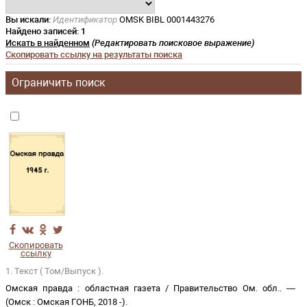
Вы искали:
Идентификатор
OMSK BIBL 0001443276
Найдено записей:
1
Искать в найденном
(Редактировать поисковое выражение)
Скопировать ссылку на результаты поиска
Ограничить поиск
Скопировать
ссылку
1. Текст ( Том/Выпуск ).
Омская правда
:
областная газета
/
Правительство Ом. обл.
. —
(
Омск
:
Омская ГОНБ
,
2018 -
)
.