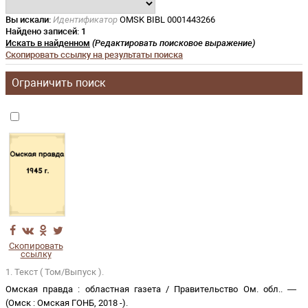
Вы искали:
Идентификатор
OMSK BIBL 0001443266
Найдено записей:
1
Искать в найденном
(Редактировать поисковое выражение)
Скопировать ссылку на результаты поиска
Ограничить поиск
Скопировать
ссылку
1. Текст ( Том/Выпуск ).
Омская правда
:
областная газета
/
Правительство Ом. обл.
. —
(
Омск
:
Омская ГОНБ
,
2018 -
)
.