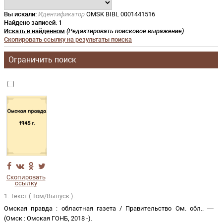
Вы искали:
Идентификатор
OMSK BIBL 0001441516
Найдено записей:
1
Искать в найденном
(Редактировать поисковое выражение)
Скопировать ссылку на результаты поиска
Ограничить поиск
Скопировать
ссылку
1. Текст ( Том/Выпуск ).
Омская правда
:
областная газета
/
Правительство Ом. обл.
. —
(
Омск
:
Омская ГОНБ
,
2018 -
)
.