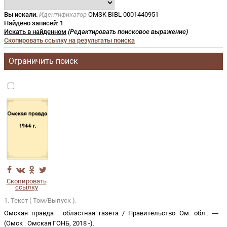
Вы искали:
Идентификатор
OMSK BIBL 0001440951
Найдено записей:
1
Искать в найденном
(Редактировать поисковое выражение)
Скопировать ссылку на результаты поиска
Ограничить поиск
Скопировать
ссылку
1. Текст ( Том/Выпуск ).
Омская правда
:
областная газета
/
Правительство Ом. обл.
. —
(
Омск
:
Омская ГОНБ
,
2018 -
)
.