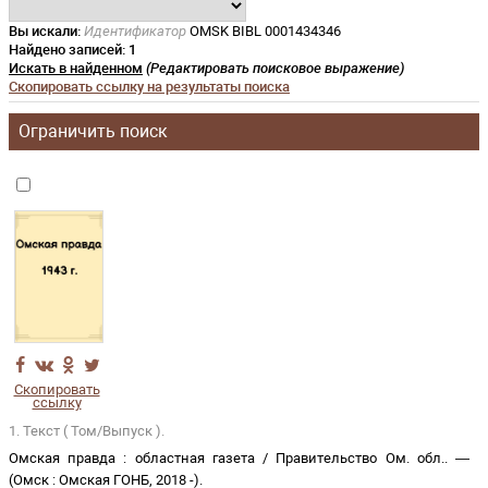
Вы искали:
Идентификатор
OMSK BIBL 0001434346
Найдено записей:
1
Искать в найденном
(Редактировать поисковое выражение)
Скопировать ссылку на результаты поиска
Ограничить поиск
Скопировать
ссылку
1. Текст ( Том/Выпуск ).
Омская правда
:
областная газета
/
Правительство Ом. обл.
. —
(
Омск
:
Омская ГОНБ
,
2018 -
)
.