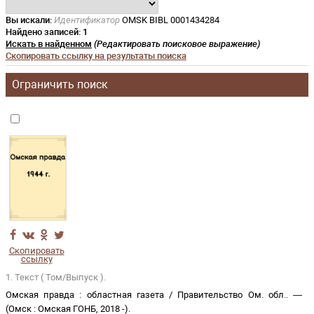
Вы искали:
Идентификатор
OMSK BIBL 0001434284
Найдено записей:
1
Искать в найденном
(Редактировать поисковое выражение)
Скопировать ссылку на результаты поиска
Ограничить поиск
Скопировать
ссылку
1. Текст ( Том/Выпуск ).
Омская правда
:
областная газета
/
Правительство Ом. обл.
. —
(
Омск
:
Омская ГОНБ
,
2018 -
)
.