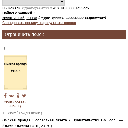
Вы искали:
Идентификатор
OMSK BIBL 0001433449
Найдено записей:
1
Искать в найденном
(Редактировать поисковое выражение)
Скопировать ссылку на результаты поиска
Ограничить поиск
Скопировать
ссылку
1. Текст ( Том/Выпуск ).
Омская правда
:
областная газета
/
Правительство Ом. обл.
. —
(
Омск
:
Омская ГОНБ
,
2018 -
)
.