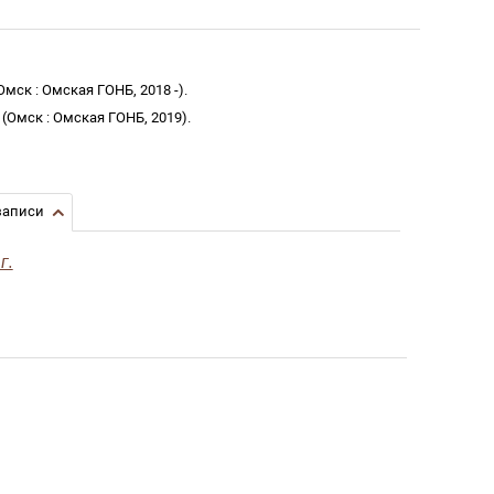
Омск
:
Омская ГОНБ
,
2018 -
)
.
)
(
Омск
:
Омская ГОНБ
,
2019
)
.
записи
г.