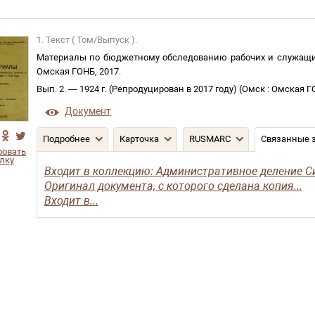
1. Текст ( Том/Выпуск ).
Материалы по бюджетному обследованию рабочих и служащих
Омская ГОНБ
,
2017
.
Вып. 2
. —
1924 г. (Репродуцирован в 2017 году)
(
Омск
:
Омская Г
Документ
Подробнее
Карточка
RUSMARC
Связанные 
ровать
лку
Входит в коллекцию: Административное деление Си
Оригинал документа, с которого сделана копия...
Входит в...