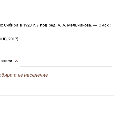
 Сибири в 1923 г.
/
под ред. А. А. Мельникова
. —
Омск
:
ОНБ
,
2017
)
.
записи
бири и ее население