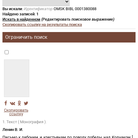
Вы искали:
Идентификатор
OMSK BIBL 0001380088
Найдено записей:
1
Искать в найденном
(Редактировать поисковое выражение)
Скопировать ссылку на результаты поиска
Ограничить поиск
Скопировать
ссылку
1. Текст ( Монография ).
Ленин В. И.
Письмо к рабочим и крестьянам по поводу победы над Колчаком
[