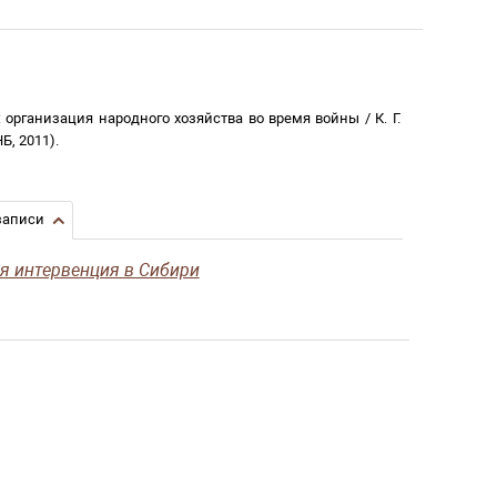
:
организация народного хозяйства во время войны
/
К. Г.
НБ
,
2011
)
.
записи
я интервенция в Сибири