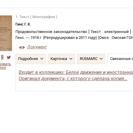
1. Текст ( Монография ).
Гинс Г. К.
Продовольственное законодательство
[
Текст
:
электронный
]
Гинс
. —
1918 г. (Репродуцирован в 2011 году)
(
Омск
:
Омская ГО
Документ
Подробнее
Карточка
RUSMARC
Связанные 
ровать
лку
Входит в коллекцию: Белое движение и иностранна
Оригинал документа, с которого сделана копия...