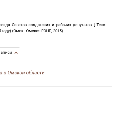
ъезда Советов солдатских и рабочих депутатов
[
Текст
:
5 году)
(
Омск
:
Омская ГОНБ
,
2015
)
.
записи
а в Омской области