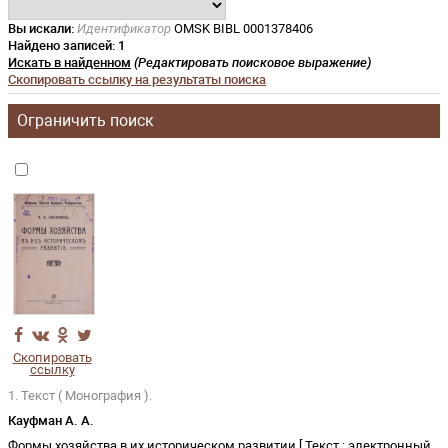
Вы искали:
Идентификатор
OMSK BIBL 0001378406
Найдено записей:
1
Искать в найденном
(Редактировать поисковое выражение)
Скопировать ссылку на результаты поиска
Ограничить поиск
Скопировать
ссылку
1. Текст ( Монография ).
Кауфман А. А.
Формы хозяйства в их историческом развитии
[
Текст
:
электронный