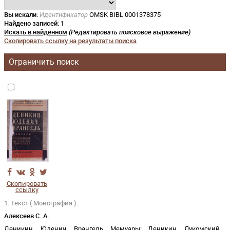
Вы искали:
Идентификатор
OMSK BIBL 0001378375
Найдено записей:
1
Искать в найденном
(Редактировать поисковое выражение)
Скопировать ссылку на результаты поиска
Ограничить поиск
Скопировать
ссылку
1. Текст ( Монография ).
Алексеев С. А.
Деникин, Юденич, Врангель. Мемуары: Деникин, Лукомский,