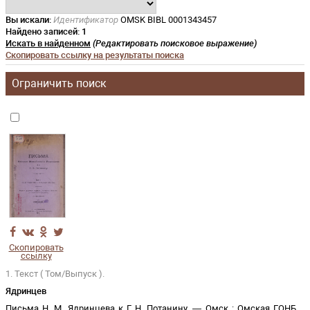
Вы искали:
Идентификатор
OMSK BIBL 0001343457
Найдено записей:
1
Искать в найденном
(Редактировать поисковое выражение)
Скопировать ссылку на результаты поиска
Ограничить поиск
Скопировать
ссылку
1. Текст ( Том/Выпуск ).
Ядринцев
Письма Н. М. Ядринцева к Г. Н. Потанину
. —
Омск
:
Омская ГОНБ
,