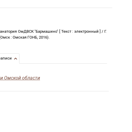
 санатория ОмДВСК "Бармашино"
[
Текст
:
электронный
]
/
Г.
(
Омск
:
Омская ГОНБ
,
2016
)
.
записи
ти Омской области