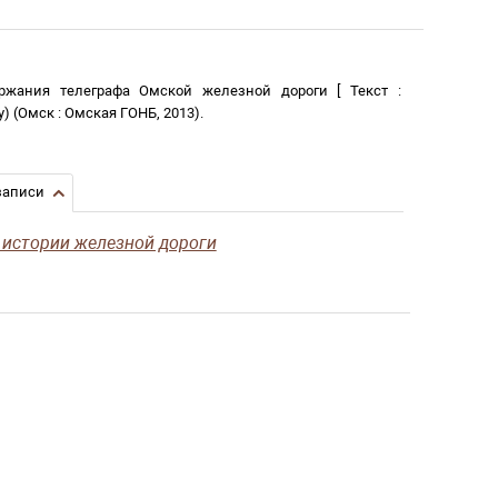
ержания телеграфа Омской железной дороги
[
Текст
:
у)
(
Омск
:
Омская ГОНБ
,
2013
)
.
записи
 истории железной дороги